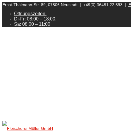
Ernst-Thälmann-Str. 89, 07806 Neustadt | +49(0) 36481 22 593 |
E
Öffnungszeiten:
Di-Fr: 08:00 – 18:00,
Sa: 08:00 – 11:00