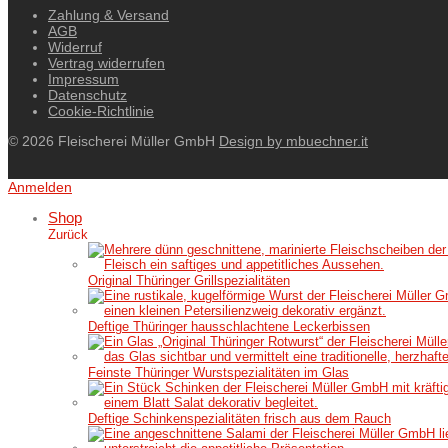
Zahlung & Versand
AGB
Widerruf
Vertrag widerrufen
Impressum
Datenschutz
Cookie-Richtlinie
© 2026 Fleischerei Müller GmbH
Design by mbuechner.it
Anmelden
Shop
Zurück
Original Thüringer Grillspezialitäten
Deftige Thüringer hausschlachtene Leckerbissen
Feinste Thüringer Wurstspezialitäten im Glas
Deftige Schinkenspezialitäten frisch aus dem Rauch