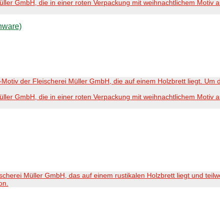
nware)