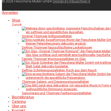
© 2026 Fleischerei Müller GmbH
Design by mbuechner.it
Anmelden
Shop
Zurück
Original Thüringer Grillspezialitäten
Deftige Thüringer hausschlachtene Leckerbissen
Feinste Thüringer Wurstspezialitäten im Glas
Deftige Schinkenspezialitäten frisch aus dem Rauch
Thüringer Salami- und Dauerwurstspezialitäten
Saisonware und Thüringer Festtagsspezialitäten
Bestellstatus
Catering
Über uns
Kontakt