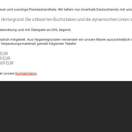
euer und sonstige Preisbestandteile. Wir liefern nur innerhalb Deutschlands mit u
sabwicklung und mit Übergabe an DHL beginnt.
tlich mitgeteilt. Aus Hygienegründen versenden wir unsere Waren ausschließlich i
 Verpackungsmaterial) gemäß folgender Tabelle:
 EUR
9 EUR
,69 EUR
ber unsere
Kontaktdaten
.