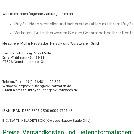
Wir bieten Ihnen folgende Zahlungsarten an:
PayPal: Noch schneller und sicherer bezahlen mit ihrem PayPal-
Vorkasse: Bitte überweisen Sie den Gesamtbetrag Ihrer Bestel
Fleischerei Müller Neustädter Fleisch- und Wurstwaren GmbH
Geschäftsführung: Mike Müller
Ernst-Thälmann-Str. 89-91
07806 Neustadt an der Orla
Telefon/Fax: +49(0) 36481 – 22 593
Webseite: https://thueringerwurstwaren.de
E-Mail-Adresse: info@thueringerwurstwaren.de
IBAN: IBAN: DE80 8305 0505 0000 0727 45
BIC/SWIFT: HELADEF1SOK (Kreissparkasse Saale-Orla)
Preise, Versandkosten und Lieferinformationen