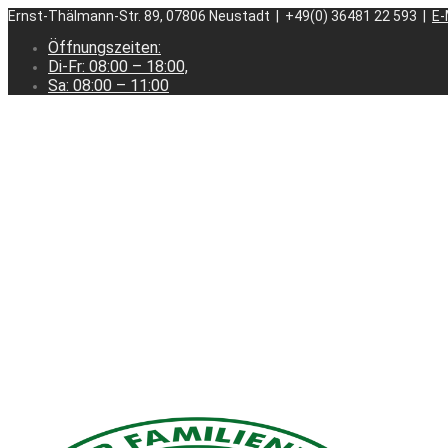
Ernst-Thälmann-Str. 89, 07806 Neustadt | +49(0) 36481 22 593 |
E-
Öffnungszeiten:
Di-Fr: 08:00 – 18:00,
Sa: 08:00 – 11:00