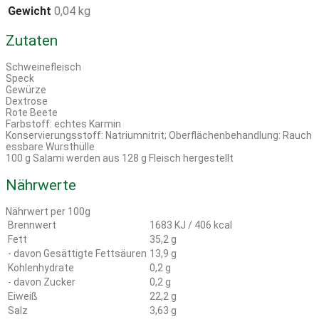
Gewicht
0,04 kg
Zutaten
Schweinefleisch
Speck
Gewürze
Dextrose
Rote Beete
Farbstoff: echtes Karmin
Konservierungsstoff: Natriumnitrit; Oberflächenbehandlung: Rauch
essbare Wursthülle
100 g Salami werden aus 128 g Fleisch hergestellt
Nährwerte
Nährwert per 100g
Brennwert
1683 KJ / 406 kcal
Fett
35,2 g
- davon Gesättigte Fettsäuren
13,9 g
Kohlenhydrate
0,2 g
- davon Zucker
0,2 g
Eiweiß
22,2 g
Salz
3,63 g