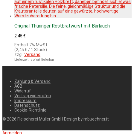
Original Thüringer Rostbratwurst mit Bärlauch
2,45
€
Enthält 7% MwSt.
(
2,45
€
/ 1 Stück)
zzgl.
Versand
Lieferzeit: sofort lieferbar
Zahlung & Versand
AGB
Widerruf
Vertrag widerrufen
Impressum
Datenschutz
Cookie-Richtlinie
© 2026 Fleischerei Müller GmbH
Design by mbuechner.it
Anmelden