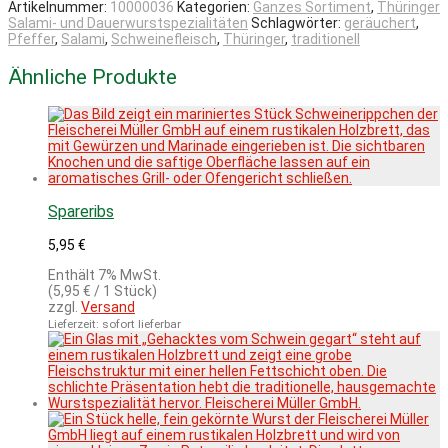
Artikelnummer:
10000036
Kategorien:
Ganzes Sortiment
,
Thüringer
Salami- und Dauerwurstspezialitäten
Schlagwörter:
geräuchert
,
Pfeffer
,
Salami
,
Schweinefleisch
,
Thüringer
,
traditionell
Ähnliche Produkte
Spareribs
5,95
€
Enthält 7% MwSt.
(
5,95
€
/ 1 Stück)
zzgl.
Versand
Lieferzeit: sofort lieferbar