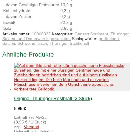
- davon Gesättigte Fettsäuren
13,9 g
Kohlenhydrate
0,2 g
- davon Zucker
0,2 g
Eiweiß
22,2 g
Salz
3,63 g
Artikelnummer:
10000035
Kategorien:
Ganzes Sortiment
,
Thüringer
Salami- und Dauerwurstspezialitäten
Schlagwörter:
geräuchert
,
Salami
,
Schweinefleisch
,
Thüringer
,
traditionell
Ähnliche Produkte
Original Thüringer Rostbrätl (2 Stück)
8,95
€
Enthält 7% MwSt.
(
8,95
€
/ 1 Stück)
zzgl.
Versand
Lieferzeit: sofort lieferbar