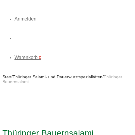
Anmelden
Warenkorb
0
Start
/
Thüringer Salami- und Dauerwurstspezialitäten
/
Thüringer
Bauernsalami
Thüringer Bauernsalami