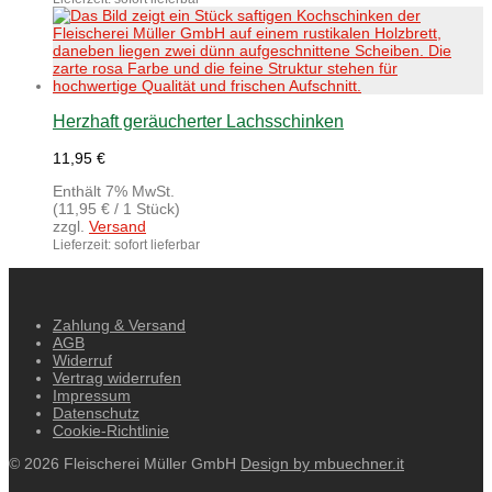
Herzhaft geräucherter Lachsschinken
11,95
€
Enthält 7% MwSt.
(
11,95
€
/ 1 Stück)
zzgl.
Versand
Lieferzeit: sofort lieferbar
Zahlung & Versand
AGB
Widerruf
Vertrag widerrufen
Impressum
Datenschutz
Cookie-Richtlinie
© 2026 Fleischerei Müller GmbH
Design by mbuechner.it