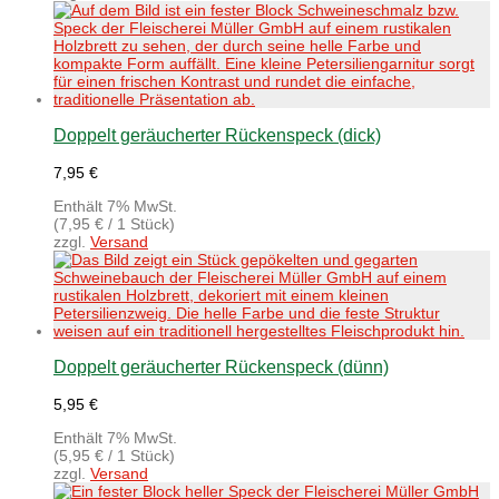
Doppelt geräucherter Rückenspeck (dick)
7,95
€
Enthält 7% MwSt.
(
7,95
€
/ 1 Stück)
zzgl.
Versand
Doppelt geräucherter Rückenspeck (dünn)
5,95
€
Enthält 7% MwSt.
(
5,95
€
/ 1 Stück)
zzgl.
Versand