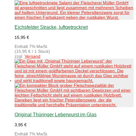
Eichsfelder Stracke, luftgetrocknet
15,95
€
Enthält 7% MwSt.
(
15,95
€
/ 1 Stück)
zzgl.
Versand
Original Thüringer Leberwurst im Glas
3,95
€
Enthält 7% MwSt.