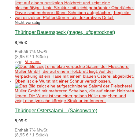
Thüringer Bauernspeck (mager, luftgetrocknet)
8,95
€
Enthält 7% MwSt.
(
8,95
€
/ 1 Stück)
zzgl.
Versand
Thüringer Ostersalami – (Saisonware)
8,95
€
Enthält 7% MwSt.
(
8,95
€
/ 1 Stück)