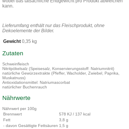
wobei das tatsächliche Endgewicht pro Produkt abweichen
kann.
Lieferumfang enthält nur das Fleischprodukt, ohne
Dekoelemente der Bilder.
Gewicht
0,35 kg
Zutaten
Schweinfleisch
Nitritpökelsalz (Speisesalz, Konservierungsstoff: Natriumnitrit)
natürliche Gewürzextrakte (Pfeffer, Wacholder, Zwiebel, Paprika,
Muskatnuss)
Antioxidationsmittel: Natriumascorbat
natürlicher Buchenrauch
Nährwerte
Nährwert per 100g
Brennwert
578 KJ / 137 kcal
Fett
3,8 g
- davon Gesättigte Fettsäuren
1,5 g