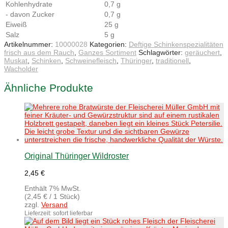
Kohlenhydrate
0,7 g
- davon Zucker
0,7 g
Eiweiß
25 g
Salz
5 g
Artikelnummer:
10000028
Kategorien:
Deftige Schinkenspezialitäten
frisch aus dem Rauch
,
Ganzes Sortiment
Schlagwörter:
geräuchert
,
Muskat
,
Schinken
,
Schweinefleisch
,
Thüringer
,
traditionell
,
Wacholder
Ähnliche Produkte
Original Thüringer Wildroster
2,45
€
Enthält 7% MwSt.
(
2,45
€
/ 1 Stück)
zzgl.
Versand
Lieferzeit: sofort lieferbar