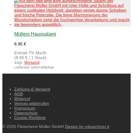
Müllers Haussalami
8,95
€
Enthält 7% MwSt.
(
8,95
€
/ 1 Stück)
zzgl.
Versand
Lieferzeit: sofort lieferbar
Zahlung & Versand
AGB
Widerruf
Vertrag widerrufen
Impressum
Datenschutz
Cookie-Richtlinie
© 2026 Fleischerei Müller GmbH
Design by mbuechner.it