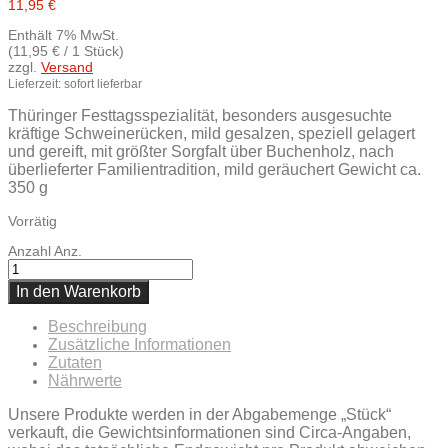
11,95
€
Enthält 7% MwSt.
(
11,95
€
/ 1 Stück)
zzgl.
Versand
Lieferzeit: sofort lieferbar
Thüringer Festtagsspezialität, besonders ausgesuchte
kräftige Schweinerücken, mild gesalzen, speziell gelagert
und gereift, mit größter Sorgfalt über Buchenholz, nach
überlieferter Familientradition, mild geräuchert Gewicht ca.
350 g
Vorrätig
Anzahl
Anz.
In den Warenkorb
Beschreibung
Zusätzliche Informationen
Zutaten
Nährwerte
Unsere Produkte werden in der Abgabemenge „Stück“
verkauft, die Gewichtsinformationen sind Circa-Angaben,