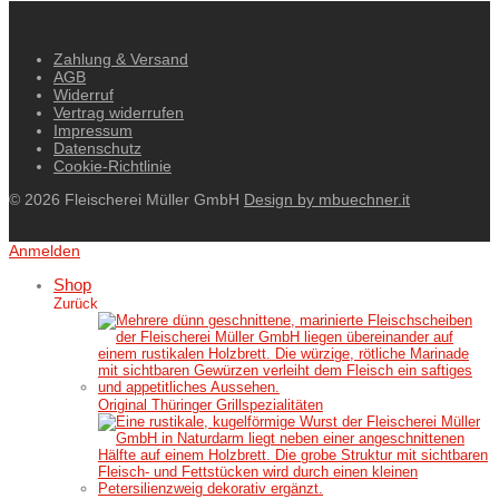
Zahlung & Versand
AGB
Widerruf
Vertrag widerrufen
Impressum
Datenschutz
Cookie-Richtlinie
© 2026 Fleischerei Müller GmbH
Design by mbuechner.it
Anmelden
Shop
Zurück
Original Thüringer Grillspezialitäten