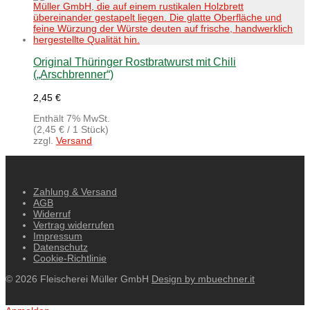
Original Thüringer Rostbratwurst mit Chili
(„Arschbrenner“)
2,45
€
Enthält 7% MwSt.
(
2,45
€
/ 1 Stück)
zzgl.
Versand
Zahlung & Versand
AGB
Widerruf
Vertrag widerrufen
Impressum
Datenschutz
Cookie-Richtlinie
© 2026 Fleischerei Müller GmbH
Design by mbuechner.it